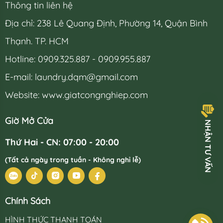
Thông tin liên hệ
Địa chỉ: 238 Lê Quang Định, Phường 14, Quận Bình
Thạnh. TP. HCM
Hotline: 0909.325.887 - 0909.955.887
E-mail:
laundry.dqm@gmail.com
Website: www.giatcongnghiep.com
Giờ Mở Cửa
H
Ậ
N
T
Ư
V
Ấ
N
N
Thứ Hai - CN: 07:00 - 20:00
(Tất cả ngày trong tuần - Không nghỉ lễ)
Chính Sách
HÌNH THỨC THANH TOÁN