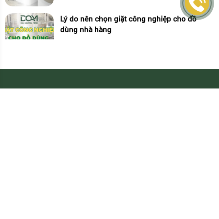
Lý do nên chọn giặt công nghiệp cho đồ
dùng nhà hàng
GIẶT ỦI ĐẠI QUANG MINH
Thông tin liên hệ
Địa chỉ: 238 Lê Quang Định, Phường 14, Quận Bình
Thạnh. TP. HCM
Hotline: 0909.325.887 - 0909.955.887
E-mail:
laundry.dqm@gmail.com
Website: www.giatcongnghiep.com