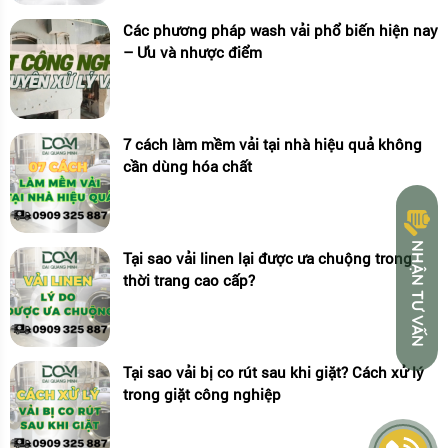
Các phương pháp wash vải phổ biến hiện nay
– Ưu và nhược điểm
7 cách làm mềm vải tại nhà hiệu quả không
cần dùng hóa chất
H
Ậ
N
T
Ư
V
Ấ
N
N
Tại sao vải linen lại được ưa chuộng trong
thời trang cao cấp?
Tại sao vải bị co rút sau khi giặt? Cách xử lý
trong giặt công nghiệp