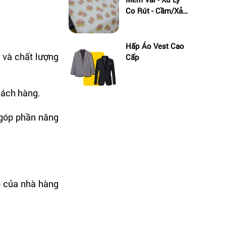
Co Rút - Cầm/Xả
Màu Vải
Hấp Áo Vest Cao
h và chất lượng
Cấp
hách hàng.
 góp phần nâng
p của nhà hàng