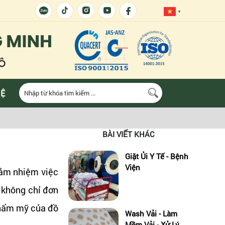
▼
HỆ
BÀI VIẾT KHÁC
Giặt Ủi Y Tế - Bệnh
Viện
 đảm nhiệm việc
ó không chỉ đơn
thẩm mỹ của đồ
Wash Vải - Làm
Mềm Vải - Xử Lý