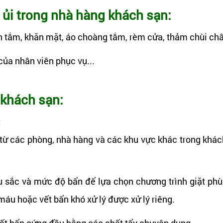
t ủi trong nhà hàng khách sạn:
ăn tắm, khăn mặt, áo choàng tắm, rèm cửa, thảm chùi châ
của nhân viên phục vụ...
 khách sạn:
:
ừ các phòng, nhà hàng và các khu vực khác trong khách
u sắc và mức độ bẩn để lựa chọn chương trình giặt phù 
 máu hoặc vết bẩn khó xử lý được xử lý riêng.
vết bẩn cứng đầu bằng các chất tẩy chuyên dụng.