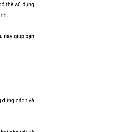
 có thể sử dụng
ạnh.
u này giúp bạn
g đúng cách và
hại cho vải và