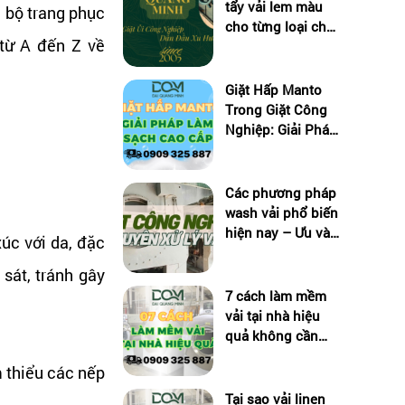
tẩy vải lem màu
 bộ trang phục
cho từng loại chất
 từ A đến Z về
liệu
Giặt Hấp Manto
Trong Giặt Công
Nghiệp: Giải Pháp
Làm Sạch Cao
Cấp
Các phương pháp
wash vải phổ biến
hiện nay – Ưu và
xúc với da, đặc
nhược điểm
sát, tránh gây
7 cách làm mềm
vải tại nhà hiệu
quả không cần
dùng hóa chất
 thiểu các nếp
Tại sao vải linen