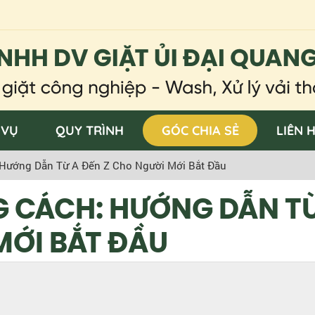
 VỤ
QUY TRÌNH
GÓC CHIA SẺ
LIÊN 
Hướng Dẫn Từ A Đến Z Cho Người Mới Bắt Đầu
G CÁCH: HƯỚNG DẪN TỪ
MỚI BẮT ĐẦU