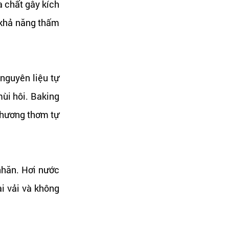
a chất gây kích
 khả năng thấm
 nguyên liệu tự
ùi hôi. Baking
 hương thơm tự
hăn. Hơi nước
i vải và không