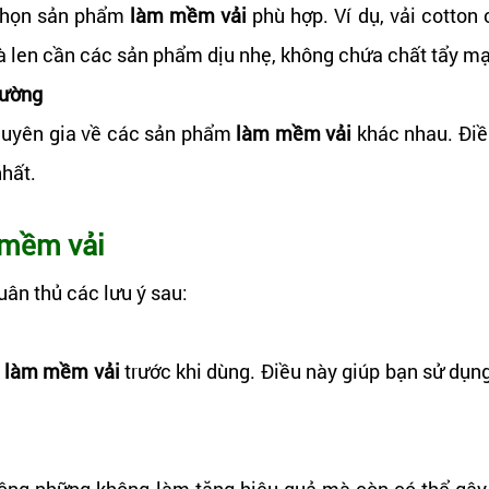
a chọn sản phẩm
làm mềm vải
phù hợp. Ví dụ, vải cotton
a và len cần các sản phẩm dịu nhẹ, không chứa chất tẩy m
rường
huyên gia về các sản phẩm
làm mềm vải
khác nhau. Điề
nhất.
 mềm vải
uân thủ các lưu ý sau:
m
làm mềm vải
trước khi dùng. Điều này giúp bạn sử dụn
ng những không làm tăng hiệu quả mà còn có thể gây 