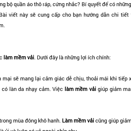
ng bộ quần áo thô ráp, cứng nhắc? Bí quyết để có những
 Bài viết này sẽ cung cấp cho bạn hướng dẫn chi tiết
ệm.
ệc
làm mềm vải
. Dưới đây là những lợi ích chính:
 mại sẽ mang lại cảm giác dễ chịu, thoải mái khi tiếp 
i có làn da nhạy cảm. Việc
làm mềm vải
giúp giảm ma 
à trong mùa đông khô hanh.
Làm mềm vải
cũng giúp giảm
là ủi và luôn có vẻ ngoài chỉn chu.