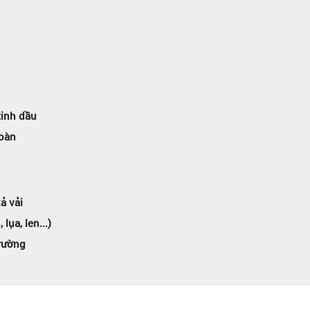
tinh dầu
toàn
ả vải
ụa, len...)
trường