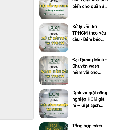
biến cho quần áo
sạch, bảo vệ chất
liệu vải
Xử lý vải thô
TPHCM theo yêu
cầu - Đảm bảo
chất lượng đầu ra
Đại Quang Minh -
Chuyên wash
mềm vải cho
ngành may mặc
TPHCM
Dịch vụ giặt công
nghiệp HCM giá
rẻ – Giặt sạch
nhanh, giao tận
nơi
Tổng hợp cách