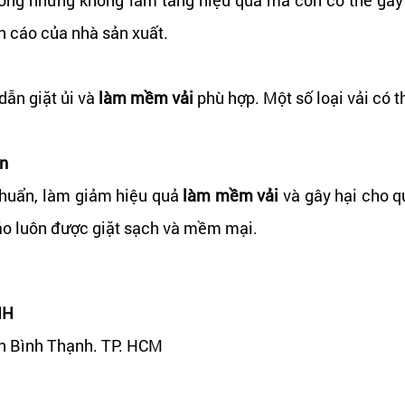
n cáo của nhà sản xuất.
dẫn giặt ủi và
làm mềm vải
phù hợp. Một số loại vải có t
ẩn
khuẩn, làm giảm hiệu quả
làm mềm vải
và gây hại cho q
áo luôn được giặt sạch và mềm mại.
NH
ận Bình Thạnh. TP. HCM