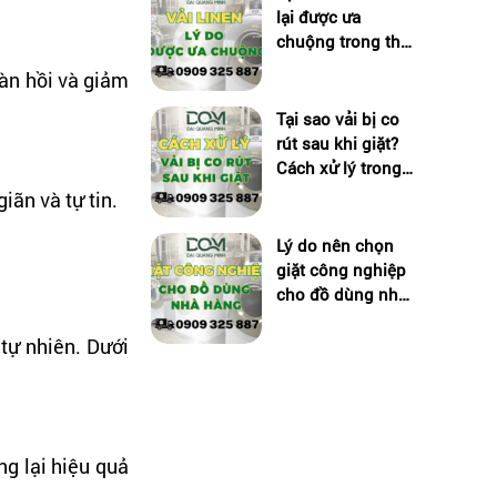
lại được ưa
chuộng trong thời
trang cao cấp?
đàn hồi và giảm
Tại sao vải bị co
rút sau khi giặt?
Cách xử lý trong
giặt công nghiệp
iãn và tự tin.
Lý do nên chọn
giặt công nghiệp
cho đồ dùng nhà
hàng
tự nhiên. Dưới
ng lại hiệu quả