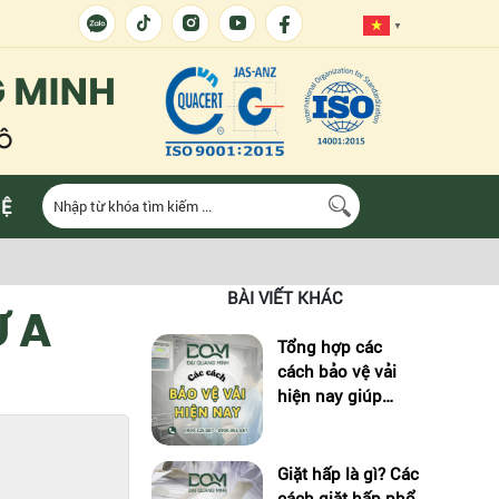
▼
HỆ
BÀI VIẾT KHÁC
 A
Tổng hợp các
cách bảo vệ vải
hiện nay giúp
tăng độ bền sản
phẩm
Giặt hấp là gì? Các
cách giặt hấp phổ