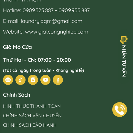
Hotline: 0909.325.887 - 0909.955.887
E-mail:
laundry.dqm@gmail.com
Website: www.giatcongnghiep.com
H
Ậ
N
T
Ư
V
Ấ
N
Giờ Mở Cửa
N
Thứ Hai - CN: 07:00 - 20:00
(Tất cả ngày trong tuần - Không nghỉ lễ)
Chính Sách
HÌNH THỨC THANH TOÁN
CHÍNH SÁCH VẬN CHUYỂN
CHÍNH SÁCH BẢO HÀNH