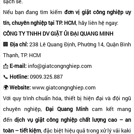
sạch sẽ.
Nếu bạn đang tìm kiếm
đơn vị giặt công nghiệp uy
tín, chuyên nghiệp tại TP. HCM
, hãy liên hệ ngay:
CÔNG TY TNHH DV GIẶT ỦI ĐẠI QUANG MINH
🏢
Địa chỉ:
238 Lê Quang Định, Phường 14, Quận Bình
Thạnh, TP. HCM
📩
E-mail:
info@giatcongnghiep.com
📞
Hotline:
0909.325.887
🌍
Website:
www.giatcongnghiep.com
Với quy trình chuẩn hóa, thiết bị hiện đại và đội ngũ
chuyên nghiệp,
Đại Quang Minh
cam kết mang
đến
dịch vụ giặt công nghiệp chất lượng cao – an
toàn – tiết kiệm
, đặc biệt hiệu quả trong xử lý vải kaki