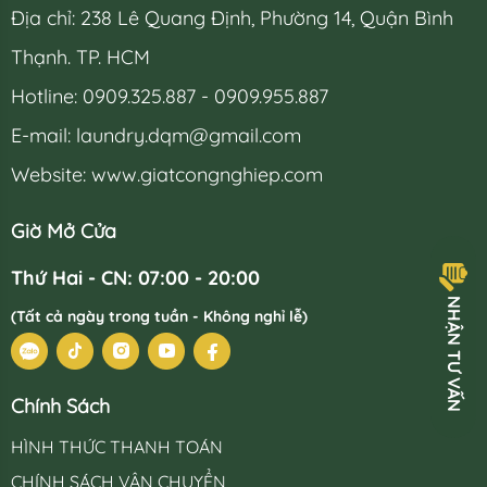
Địa chỉ: 238 Lê Quang Định, Phường 14, Quận Bình
Thạnh. TP. HCM
Hotline: 0909.325.887 - 0909.955.887
E-mail:
laundry.dqm@gmail.com
Website: www.giatcongnghiep.com
Giờ Mở Cửa
Thứ Hai - CN: 07:00 - 20:00
H
Ậ
N
T
Ư
V
Ấ
N
N
(Tất cả ngày trong tuần - Không nghỉ lễ)
Chính Sách
HÌNH THỨC THANH TOÁN
CHÍNH SÁCH VẬN CHUYỂN