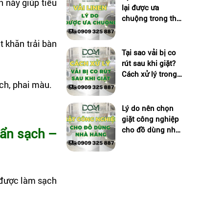
h này giúp tiêu
lại được ưa
chuộng trong thời
trang cao cấp?
t khăn trải bàn
Tại sao vải bị co
rút sau khi giặt?
Cách xử lý trong
ách, phai màu.
giặt công nghiệp
Lý do nên chọn
giặt công nghiệp
cho đồ dùng nhà
uẩn sạch –
hàng
 được làm sạch