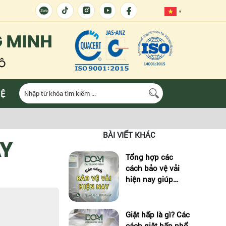
▼
HỆ
BÀI VIẾT KHÁC
ÁY
Tổng hợp các
cách bảo vệ vải
N
hiện nay giúp
tăng độ bền sản
phẩm
Giặt hấp là gì? Các
cách giặt hấp phổ