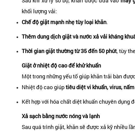
Sau khi xử lý sơ bộ, khăn được đưa vào
máy g
khối lượng vải:
Chế độ giặt mạnh nhẹ tùy loại khăn
.
Thêm dung dịch giặt và nước xả vải kháng khu
Thời gian giặt thường từ 35 đến 50 phút
, tùy t
Giặt ở nhiệt độ cao để khử khuẩn
Một trong những yếu tố giúp khăn trải bàn đượ
Nhiệt độ cao giúp
tiêu diệt vi khuẩn, virus, nấ
Kết hợp với hóa chất diệt khuẩn chuyên dụng đ
Xả sạch bằng nước nóng và lạnh
Sau quá trình giặt, khăn sẽ được xả kỹ nhiều l