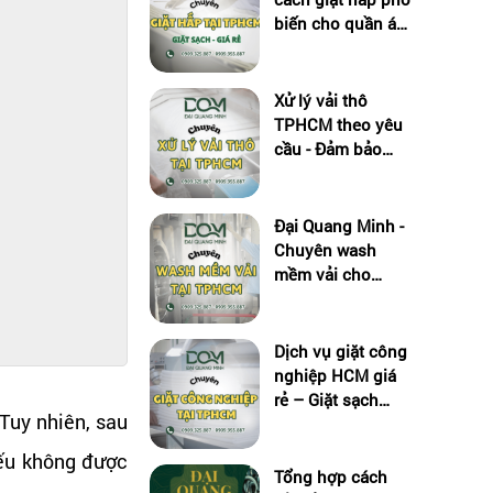
biến cho quần áo
sạch, bảo vệ chất
liệu vải
Xử lý vải thô
TPHCM theo yêu
cầu - Đảm bảo
chất lượng đầu ra
Đại Quang Minh -
Chuyên wash
mềm vải cho
ngành may mặc
TPHCM
Dịch vụ giặt công
nghiệp HCM giá
rẻ – Giặt sạch
 Tuy nhiên, sau
nhanh, giao tận
nơi
Nếu không được
Tổng hợp cách