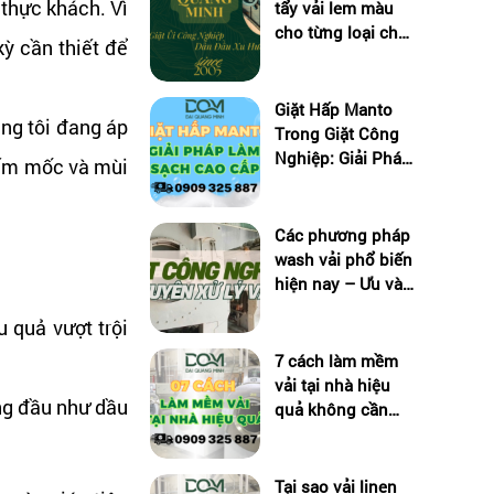
 thực khách. Vì
tẩy vải lem màu
cho từng loại chất
kỳ cần thiết để
liệu
Giặt Hấp Manto
úng tôi đang áp
Trong Giặt Công
Nghiệp: Giải Pháp
 nấm mốc và mùi
Làm Sạch Cao
Cấp
Các phương pháp
wash vải phổ biến
hiện nay – Ưu và
nhược điểm
 quả vượt trội
7 cách làm mềm
vải tại nhà hiệu
ng đầu như dầu
quả không cần
dùng hóa chất
Tại sao vải linen