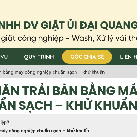
 VỤ
QUY TRÌNH
GÓC CHIA SẺ
LIÊN 
 bàn bằng máy công nghiệp chuẩn sạch – khử khuẩn
HĂN TRẢI BÀN BẰNG M
ẨN SẠCH – KHỬ KHUẨ
hiệp?
g máy công nghiệp chuẩn sạch – khử khuẩn