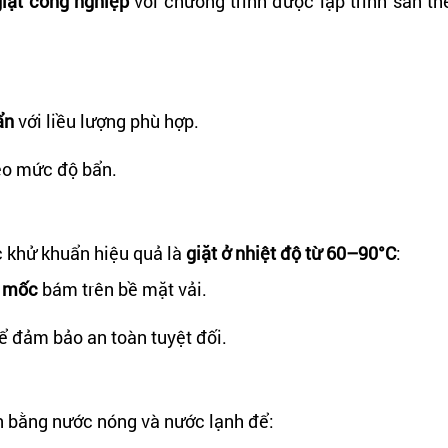
iặt công nghiệp
với chương trình được lập trình sẵn th
ẩn
với liều lượng phù hợp.
heo mức độ bẩn.
c khử khuẩn hiệu quả là
giặt ở nhiệt độ từ 60–90°C
:
m mốc
bám trên bề mặt vải.
ể đảm bảo an toàn tuyệt đối.
ần bằng nước nóng và nước lạnh để: